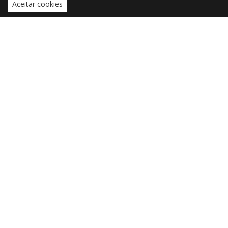
Aceitar cookies
CONTACTOS
czorrinho@outlook.pt
czorrinho@uevora.pt
MENU
INÍCIO
SOBRE MIM
ATIVIDADE PARLAMENTAR
INTERVENÇÕES
ARQUIVO ZNEWS
MEDIATECA
ARTIGOS