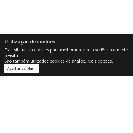
Utilização de cookies
Este site utiliza cookies para melhorar a sua experiência durante
a visita.
São também utilizados cookies de análise.
Mais opções
.
Aceitar cookies
CONTACTOS
czorrinho@outlook.pt
czorrinho@uevora.pt