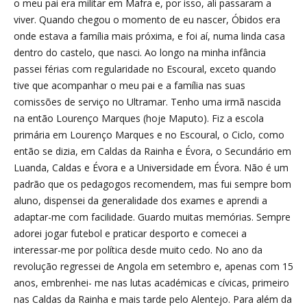
o meu pai era militar em Mafra e, por isso, ali passaram a
viver. Quando chegou o momento de eu nascer, Óbidos era
onde estava a família mais próxima, e foi aí, numa linda casa
dentro do castelo, que nasci. Ao longo na minha infância
passei férias com regularidade no Escoural, exceto quando
tive que acompanhar o meu pai e a família nas suas
comissões de serviço no Ultramar. Tenho uma irmã nascida
na então Lourenço Marques (hoje Maputo). Fiz a escola
primária em Lourenço Marques e no Escoural, o Ciclo, como
então se dizia, em Caldas da Rainha e Évora, o Secundário em
Luanda, Caldas e Évora e a Universidade em Évora. Não é um
padrão que os pedagogos recomendem, mas fui sempre bom
aluno, dispensei da generalidade dos exames e aprendi a
adaptar-me com facilidade. Guardo muitas memórias. Sempre
adorei jogar futebol e praticar desporto e comecei a
interessar-me por política desde muito cedo. No ano da
revolução regressei de Angola em setembro e, apenas com 15
anos, embrenhei- me nas lutas académicas e cívicas, primeiro
nas Caldas da Rainha e mais tarde pelo Alentejo. Para além da