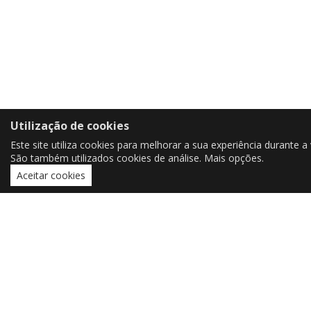
Utilização de cookies
Este site utiliza cookies para melhorar a sua experiência durante a v
São também utilizados cookies de análise.
Mais opções
.
Aceitar cookies
CONTACTOS
czorrinho@outlook.pt
czorrinho@uevora.pt