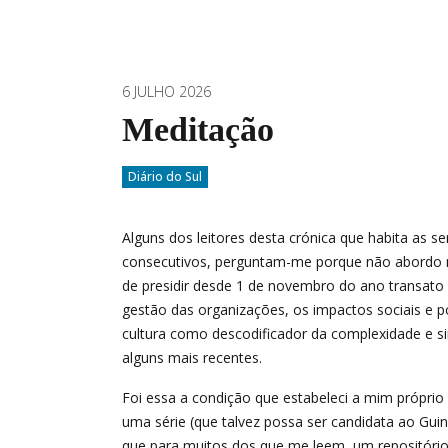
6 JULHO 2026
Meditação
Diário do Sul
Alguns dos leitores desta crónica que habita as s
consecutivos, perguntam-me porque não abordo n
de presidir desde 1 de novembro do ano transato 
gestão das organizações, os impactos sociais e po
cultura como descodificador da complexidade e si
alguns mais recentes.
Foi essa a condição que estabeleci a mim próprio
uma série (que talvez possa ser candidata ao Guin
que para muitos dos que me leem, um repositóri