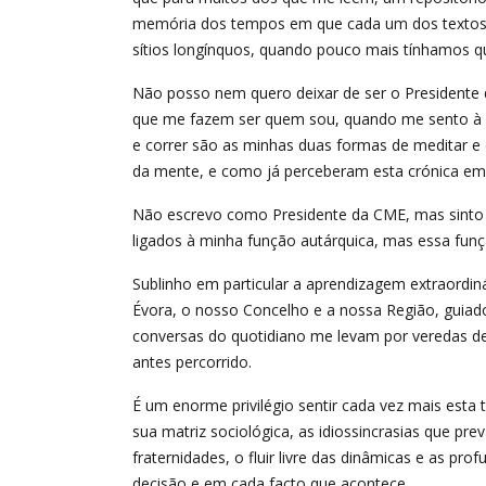
memória dos tempos em que cada um dos textos fo
sítios longínquos, quando pouco mais tínhamos q
Não posso nem quero deixar de ser o Presidente 
que me fazem ser quem sou, quando me sento à f
e correr são as minhas duas formas de meditar e
da mente, e como já perceberam esta crónica em pa
Não escrevo como Presidente da CME, mas sinto 
ligados à minha função autárquica, mas essa fun
Sublinho em particular a aprendizagem extraordin
Évora, o nosso Concelho e a nossa Região, guiad
conversas do quotidiano me levam por veredas d
antes percorrido.
É um enorme privilégio sentir cada vez mais esta 
sua matriz sociológica, as idiossincrasias que pr
fraternidades, o fluir livre das dinâmicas e as p
decisão e em cada facto que acontece.