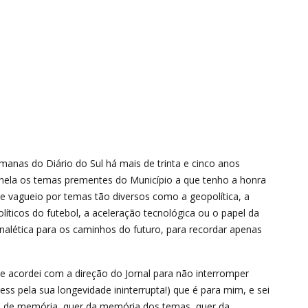
emanas do Diário do Sul há mais de trinta e cinco anos
ela os temas prementes do Município a que tenho a honra
e vagueio por temas tão diversos como a geopolítica, a
líticos do futebol, a aceleração tecnológica ou o papel da
nalética para os caminhos do futuro, para recordar apenas
 e acordei com a direção do Jornal para não interromper
ess pela sua longevidade ininterrupta!) que é para mim, e sei
o de memória, quer da memória dos temas, quer da