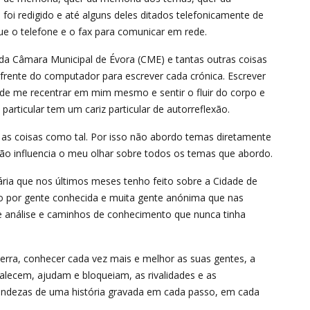
i redigido e até alguns deles ditados telefonicamente de
ue o telefone e o fax para comunicar em rede.
da Câmara Municipal de Évora (CME) e tantas outras coisas
rente do computador para escrever cada crónica. Escrever
 de me recentrar em mim mesmo e sentir o fluir do corpo e
rticular tem um cariz particular de autorreflexão.
as coisas como tal. Por isso não abordo temas diretamente
ção influencia o meu olhar sobre todos os temas que abordo.
ária que nos últimos meses tenho feito sobre a Cidade de
o por gente conhecida e muita gente anónima que nas
e análise e caminhos de conhecimento que nunca tinha
terra, conhecer cada vez mais e melhor as suas gentes, a
evalecem, ajudam e bloqueiam, as rivalidades e as
rofundezas de uma história gravada em cada passo, em cada