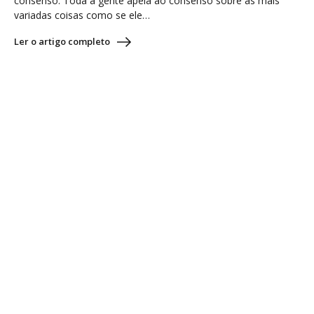
consenso. Toda a gente apela ao consenso sobre as mais
variadas coisas como se ele…
Ler o artigo completo