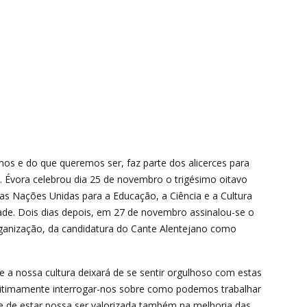
mos e do que queremos ser, faz parte dos alicerces para
 Évora celebrou dia 25 de novembro o trigésimo oitavo
as Nações Unidas para a Educação, a Ciência e a Cultura
e. Dois dias depois, em 27 de novembro assinalou-se o
ganização, da candidatura do Cante Alentejano como
e a nossa cultura deixará de se sentir orgulhoso com estas
timamente interrogar-nos sobre como podemos trabalhar
 e de estar possa ser valorizada também na melhoria das