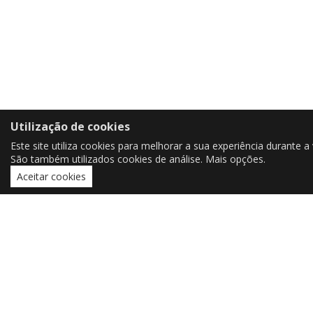
Utilização de cookies
Este site utiliza cookies para melhorar a sua experiência durante a v
São também utilizados cookies de análise.
Mais opções
.
Aceitar cookies
CONTACTOS
czorrinho@outlook.pt
czorrinho@uevora.pt