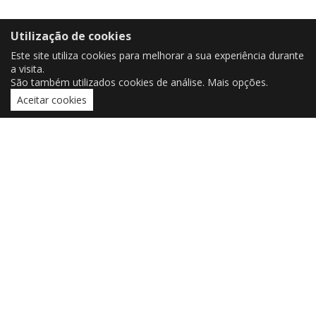
Utilização de cookies
Este site utiliza cookies para melhorar a sua experiência durante
a visita.
São também utilizados cookies de análise.
Mais opções
.
Aceitar cookies
CONTACTOS
czorrinho@outlook.pt
czorrinho@uevora.pt
MENU
INÍCIO
SOBRE MIM